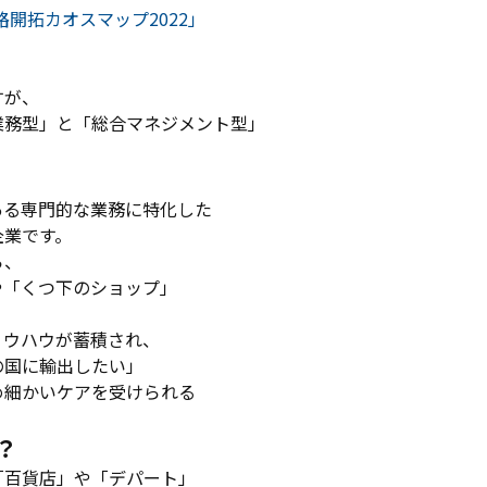
路開拓カオスマップ2022」
、
すが、
業務型」と「総合マネジメント型」
ある専門的な業務に特化した
企業です。
ら、
や「くつ下のショップ」
ノウハウが蓄積され、
の国に輸出したい」
め細かいケアを受けられる
。
？
「百貨店」や「デパート」