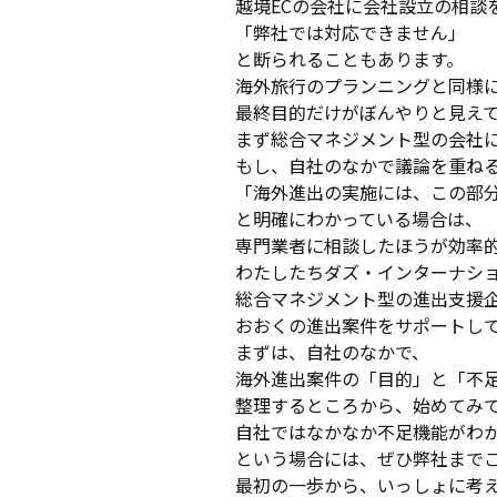
越境ECの会社に会社設立の相談
「弊社では対応できません」
と断られることもあります。
海外旅行のプランニングと同様
最終目的だけがぼんやりと見え
まず総合マネジメント型の会社
もし、自社のなかで議論を重ね
「海外進出の実施には、この部
と明確にわかっている場合は、
専門業者に相談したほうが効率
わたしたちダズ・インターナシ
総合マネジメント型の進出支援
おおくの進出案件をサポートし
まずは、自社のなかで、
海外進出案件の「目的」と「不
整理するところから、始めてみ
自社ではなかなか不足機能がわ
という場合には、ぜひ弊社まで
最初の一歩から、いっしょに考