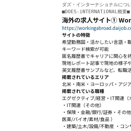
ダズ・インターナショナルにつ
■DOES-iNTERNATiONAL概要■
海外の求人サイト① Work
https://workingabroad.daijob.
サイトの特徴
希望勤務国・活かしたい言語・
キーワード検索が可能
匿名履歴書でキャリアに関心を
現地レポート記事で現地の様子
英文履歴書サンプルなど、転職
掲載されているエリア
北米・南米・ヨーロッパ・アジ
掲載されている職種
エグゼクティブ/経営・IT関連（
・IT関連（その他）
・保険・金融/銀行/証券・その他
医薬/バイオ/素材/食品 ）
・建築/土木/設備/不動産 ・コ