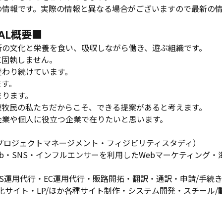
の情報です。実際の情報と異なる場合がございますので最新の
NAL概要■
所の文化と栄養を食い、吸収しながら働き、遊ぶ組織です。
に固執しません。
変わり続けています。
ます。
まります。
遊牧民の私たちだからこそ、できる提案があると考えます。
企業や個人に役立つ企業で在りたいと思います。
プロジェクトマネージメント・フィジビリティスタディ）
eb・SNS・インフルエンサーを利用したWebマーケティング
NS運用代行・EC運用代行・販路開拓・翻訳・通訳・申請/手続
語化サイト・LP/ほか各種サイト制作・システム開発・スチール