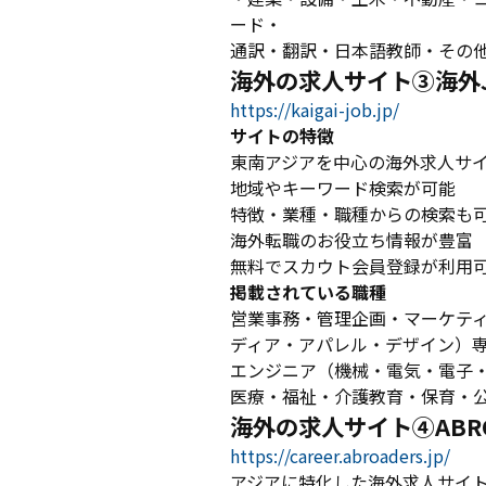
ード・
通訳・翻訳・日本語教師・その
海外の求人サイト③海外J
https://kaigai-job.jp/
サイトの特徴
東南アジアを中心の海外求人サ
地域やキーワード検索が可能
特徴・業種・職種からの検索も
海外転職のお役立ち情報が豊富
無料でスカウト会員登録が利用
掲載されている職種
営業事務・管理企画・マーケティ
ディア・アパレル・デザイン）専
エンジニア（機械・電気・電子
医療・福祉・介護教育・保育・
海外の求人サイト④ABRO
https://career.abroaders.jp/
アジアに特化した海外求人サイ