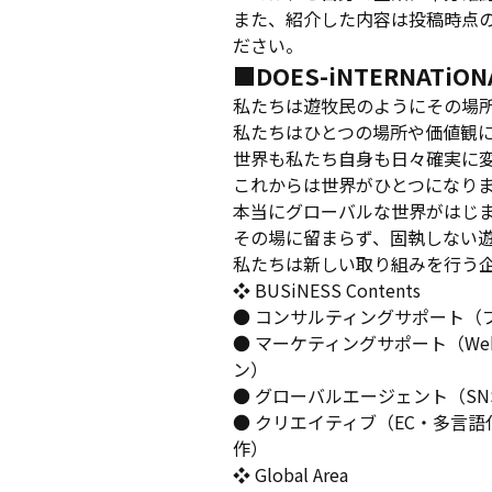
また、紹介した内容は投稿時点
ださい。
■DOES-iNTERNATiO
私たちは遊牧民のようにその場
私たちはひとつの場所や価値観
世界も私たち自身も日々確実に
これからは世界がひとつになり
本当にグローバルな世界がはじ
その場に留まらず、固執しない
私たちは新しい取り組みを行う
❖ BUSiNESS Contents
● コンサルティングサポート（
● マーケティングサポート（W
ン）
● グローバルエージェント（S
● クリエイティブ（EC・多言
作）
❖ Global Area