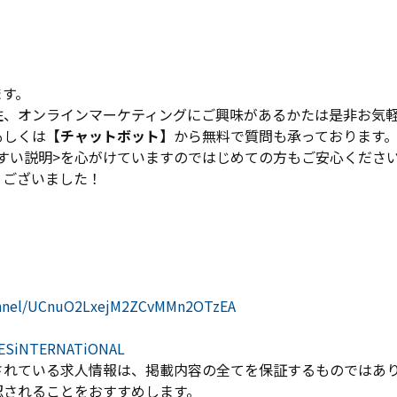
ます。
住、オンラインマーケティングにご興味があるかたは是非お気
もしくは
【チャットボット】
から無料で質問も承っております
すい説明>を心がけていますのではじめての方もご安心くださ
うございました！
annel/UCnuO2LxejM2ZCvMMn2OTzEA
OESiNTERNATiONAL
されている求人情報は、掲載内容の全てを保証するものではあ
認されることをおすすめします。