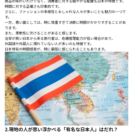
商品の味わいだけでなく、消費者に対する細やかな配慮も日本の特徴です。
時間に対する正確さも印象的です。
さらに、ファッションの多様性とおしゃれな人々が多いことも魅力の一つで
す。
一方、悪い面としては、時に慎重すぎて決断に時間がかかりすぎることがあ
ります。
また、柔軟性に欠けることがあると感じます。
治安が良い日本から来る旅行者は、危機管理能力が低い場合があり、
外国語や外国人に慣れていない人が多いのも特徴です。
日本特有の時間感覚が、時に窮屈に感じられることもあります。
2.現地の人が思い浮かべる「有名な日本人」はだれ？