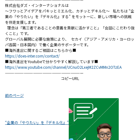
株式会社ダズ・インターナショナルは
〜フワっとアイデアをパキッとミエル化、カチッとデキル化〜 私たちは “企
業の「やりたい」を『デキル化』する” をモットーに、新しい市場への挑戦
を伴走支援します。
理念は「第三者であることの意義を貢献に活かすこと」「会話にこだわり抜
くこと」です。
グローバル展開に必要な施策により、 セカイ（アジア・アメリカ・ヨーロッ
パ各国・日本国内）で働く企業のサポーターです。
■海外進出に関するご相談はこちらから■
https://does-inter.com/contact/
■海外進出をYoutubeで分かりやすく解説しています■
https://www.youtube.com/channel/UCnuO2LxejM2ZCvMMn2OTzEA
—————————————————————————
コピーURL
投
前のページ
稿
ナ
ビ
“企業の「やりたい」を『デキル化』”
ゲ
ー