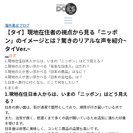
海外進出ブログ
【タイ】現地在住者の視点から見る「ニッポ
ン」のイメージとは？驚きのリアルな声を紹介~
タイVer.~
目次
1.現地在住日本人からは、いまの「ニッポン」はどう見える？
2.現地の人が思い浮かべる「有名な日本人」はだれ？
3.現地の人が思い浮かべる「日本の商品」はなに？
4.現地の人が思い浮かべる「日本の会社名」は？
5.日本へ旅行に行くなら、どこで何をしたい？
6.まとめ
1.
現地在住日本人からは、いまの「ニッポン」はどう見え
る？
日本の良い面は、街が清潔で整然としており、掃除が行き届いている点で
す。
また、治安が良く、夜遅くまで多くの店が開いているため活気に満ちた印象
を受けます。
日本食は非常に美味しく、コンビニ商品の品質も高いです。