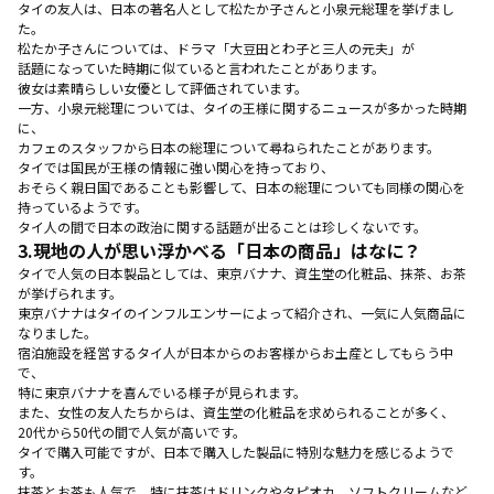
タイの友人は、日本の著名人として松たか子さんと小泉元総理を挙げまし
た。
松たか子さんについては、ドラマ「大豆田とわ子と三人の元夫」が
話題になっていた時期に似ていると言われたことがあります。
彼女は素晴らしい女優として評価されています。
一方、小泉元総理については、タイの王様に関するニュースが多かった時期
に、
カフェのスタッフから日本の総理について尋ねられたことがあります。
タイでは国民が王様の情報に強い関心を持っており、
おそらく親日国であることも影響して、日本の総理についても同様の関心を
持っているようです。
タイ人の間で日本の政治に関する話題が出ることは珍しくないです。
3.
現地の人が思い浮かべる「日本の商品」はなに？
タイで人気の日本製品としては、東京バナナ、資生堂の化粧品、抹茶、お茶
が挙げられます。
東京バナナはタイのインフルエンサーによって紹介され、一気に人気商品に
なりました。
宿泊施設を経営するタイ人が日本からのお客様からお土産としてもらう中
で、
特に東京バナナを喜んでいる様子が見られます。
また、女性の友人たちからは、資生堂の化粧品を求められることが多く、
20代から50代の間で人気が高いです。
タイで購入可能ですが、日本で購入した製品に特別な魅力を感じるようで
す。
抹茶とお茶も人気で、特に抹茶はドリンクやタピオカ、ソフトクリームなど