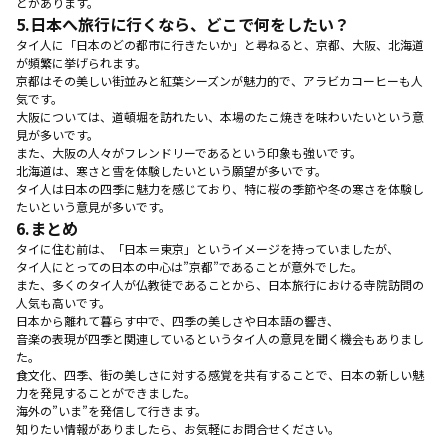
とがあります。
5.
日本へ旅行に行くなら、どこで何をしたい？
タイ人に「日本のどの都市に行きたいか」と尋ねると、京都、大阪、北海道
が頻繁に挙げられます。
京都はその美しい街並みと紅葉シーズンが魅力的で、アラビカコーヒーも人
気です。
大阪については、道頓堀を訪れたい、本場のたこ焼きを味わいたいという意
見が多いです。
また、大阪の人々がフレンドリーであるという印象も強いです。
北海道は、寒さと雪を体験したいという願望が多いです。
タイ人は日本の四季に魅力を感じており、特に桜の季節や冬の寒さを体験し
たいという意見が多いです。
6.
まとめ
タイに住む前は、「日本＝東京」というイメージを持っていましたが、
タイ人にとっての日本の中心は”京都”であることが意外でした。
また、多くのタイ人が仏教徒であることから、日本旅行における寺院訪問の
人気も高いです。
日本から離れて暮らす中で、四季の美しさや日本語の響き、
音楽の表現が四季と関連しているというタイ人の意見を聞く機会もありまし
た。
食文化、四季、街の美しさに対する感覚を共有することで、日本の新しい魅
力を発見することができました。
海外の”いま”を発信して行きます。
知りたい情報がありましたら、お気軽にお問合せください。
—————————————————————————