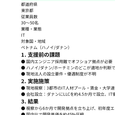
都道府県
東京都
従業員数
30〜50名
業種・業態
IT
対象国・地域
ベトナム（ハノイ/ダナン）
1. 支援前の課題
● 国内エンジニア採用難でオフショア拠点が必要
● ハノイ/ダナン/ホーチミンのどこが適地か判断
● 現地法人の設立要件・優遇制度が不明
2. 実施施策
● 現地視察：3都市のIT人材プール・賃金・大学
● 会社設立：ダナンにLLCを約4.5か月で設立、I
3. 結果
● 視察から6か月で開発拠点を立ち上げ、初年度エ
● 国内比で開発単価を約45%圧縮