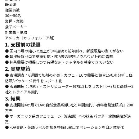
静岡県
従業員数
30〜50名
業種・業態
食品メーカー
対象国・地域
アメリカ（カリフォルニア州）
1. 支援前の課題
● 国内市場の縮小で売上が3年連続で前年割れ、新規販路の当てがない
● 輸出経験ゼロで英語対応・FDA等の規制ノウハウが社内に皆無
● 抹茶需要は把握しつつ有望な州・チャネルを特定できていない
2. 実施施策
● 市場調査：6週間で加州の小売・カフェ・ECの需要と競合15社を分析し価
格帯/パッケージ要件をレポート化
● 販路開拓：現地ディストリビューター候補12社をリスト化→3社と商談→2
社とトライアル契約
3. 結果
● 支援開始4か月でLAの自然食品系卸1社と年間契約、初年度発注額 約1,200
万円
● オーガニック系カフェチェーン（8店舗）への抹茶パウダー定期供給が決
定
● FDA登録・英語ラベル対応を整備し輸出オペレーションを自走体制化