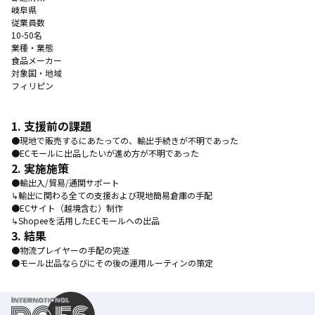
岐阜県
従業員数
10-50名
業種・業態
食品メーカー
対象国・地域
フィリピン
1. 支援前の課題
●現地で販売するにあたっての、輸出手続きが不明であった
●ECモールに出品したいが進め方が不明であった
2. 実施施策
●輸出入/貿易/通関サポート
↳輸出に関わる全ての支援および現地簡易倉庫の手配
●ECサイト（越境含む）制作
↳Shopeeを活用したECモールへの出品
3. 結果
●物流プレイヤーの手配の完遂
●モール出品ならびにその後の運用ルーティンの策定