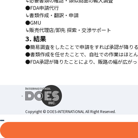
↳必要書類の確認・類似商品の輸入調査
●FDA申請代行
↳書類作成・翻訳・申請
●GMU
↳販売代理店/卸先 探索・交渉サポート
3. 結果
●簡易調査をしたことで申請をすれば承認が降り
●書類作成を任せたことで、自社での作業はほと
●FDA承認が降りたことにより、販路の幅が広がっ
Copyright ©︎ DOES-iNTERNATiONAL All Right Reserved.