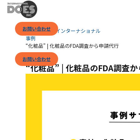
お問い合わせ
（株）ダズ・インターナショナル
事例
“化粧品” | 化粧品のFDA調査から申請代行
お問い合わせ
“化粧品” | 化粧品のFDA調査