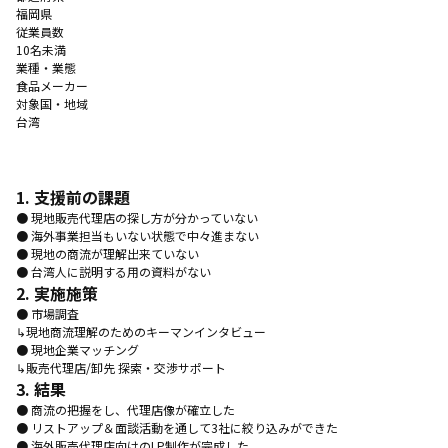
福岡県
従業員数
10名未満
業種・業態
食品メーカー
対象国・地域
台湾
1. 支援前の課題
● 現地販売代理店の探し方が分かっていない
● 海外事業担当もいない状態で中々進まない
● 現地の商流が理解出来ていない
● 台湾人に説明する用の資料がない
2. 実施施策
● 市場調査
↳現地商流理解のためのキーマンインタビュー
● 現地企業マッチング
↳販売代理店/卸先 探索・交渉サポート
3. 結果
● 商流の把握をし、代理店像が確立した
● リストアップ＆面談活動を通して3社に絞り込みができた
● 海外販売代理店向けのLP制作が完成した