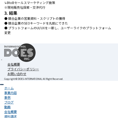
↳BtoBセールスマーケティング施策
※現地販売社探索・交渉代行
3. 結果
● 競合企業の営業資料・スクリプトの獲得
● 競合企業のSEOキーワードを丸肌にできた
● プラットフォームのUI/UXを一新し、ユーザーライクのプラットフォーム
変更
会社概要
プライバシーポリシー
お問い合わせ
Copyright ©︎ DOES-iNTERNATiONAL All Right Reserved.
ホーム
事業内容
事例
ブログ
動画
会社概要
資料請求