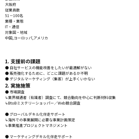
大阪府
従業員数
51－100名
業種・業態
IT・通信
対象国・地域
中国,ヨーロッパ,アメリカ
1. 支援前の課題
● 自社サービスの機能改善をしたいが最適解がない
● 販売強化するために、どこに課題があるか不明
● デジタルマーケティング（集客）が上手くいかない
2. 実施施策
● 市場調査
↳業界精通者（有識者）調査にて、競合動向を中心に判断材料収集
↳BtoBミステリーショッパー／Web競合調査
● グローバルデキル化伴走サポート
↳海外での事業展開に必要な事業計画策定
↳事業推進プロジェクトマネジメント
● マーケティングデキル化伴走サポート