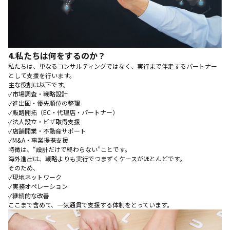
4.
私たちは何をするのか？
私たちは、単なるコンサルティングではなく、実行まで伴走するパートナー
として支援を行います。
主な役割は以下です。
✓市場調査・戦略設計
✓進出国・優先順位の整理
✓販路開拓（EC・代理店・パートナー）
✓法人設立・ビザ取得支援
✓店舗開業・不動産サポート
✓M&A・事業提携支援
特徴は、“設計だけで終わらない”ことです。
海外進出は、戦略よりも実行でつまずくケースがほとんどです。
そのため、
✓現地ネットワーク
✓実務オペレーション
✓継続的な改善
ここまで含めて、一気通貫で支援する体制をとっています。