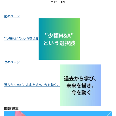
コピーURL
投
前のページ
稿
ナ
ビ
“少額M&A”という選択肢
ゲ
ー
シ
ョ
次のページ
ン
過去から学び、未来を描き、今を動く。
関連記事