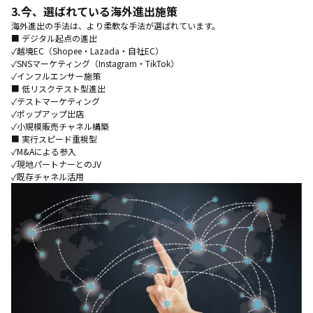
3.
今、選ばれている海外進出施策
海外進出の手法は、より柔軟な手法が選ばれています。
■ デジタル起点の進出
✓越境EC（Shopee・Lazada・自社EC）
✓SNSマーケティング（Instagram・TikTok）
✓インフルエンサー施策
■ 低リスクテスト型進出
✓テストマーケティング
✓ポップアップ出店
✓小規模販売チャネル構築
■ 実行スピード重視型
✓M&Aによる参入
✓現地パートナーとのJV
✓既存チャネル活用