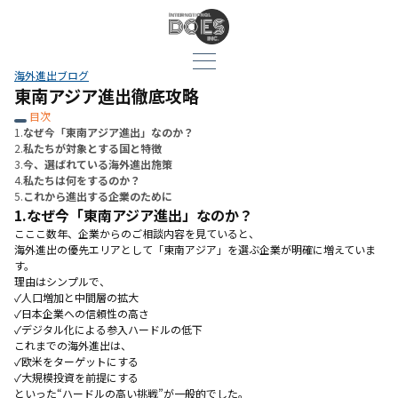
海外進出ブログ
東南アジア進出徹底攻略
目次
1.
なぜ今「東南アジア進出」なのか？
2.
私たちが対象とする国と特徴
3.
今、選ばれている海外進出施策
4.
私たちは何をするのか？
5.
これから進出する企業のために
1.
なぜ今「東南アジア進出」なのか？
こここ数年、企業からのご相談内容を見ていると、
海外進出の優先エリアとして「東南アジア」を選ぶ企業が明確に増えていま
す。
理由はシンプルで、
✓人口増加と中間層の拡大
✓日本企業への信頼性の高さ
✓デジタル化による参入ハードルの低下
これまでの海外進出は、
✓欧米をターゲットにする
✓大規模投資を前提にする
といった“ハードルの高い挑戦”が一般的でした。