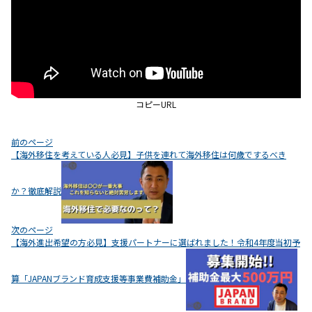
コピーURL
投
前のページ
【海外移住を考えている人必見】子供を連れて海外移住は何歳でするべき
稿
ナ
か？徹底解説
ビ
ゲ
ー
次のページ
シ
【海外進出希望の方必見】支援パートナーに選ばれました！令和4年度当初予
ョ
ン
算「JAPANブランド育成支援等事業費補助金」